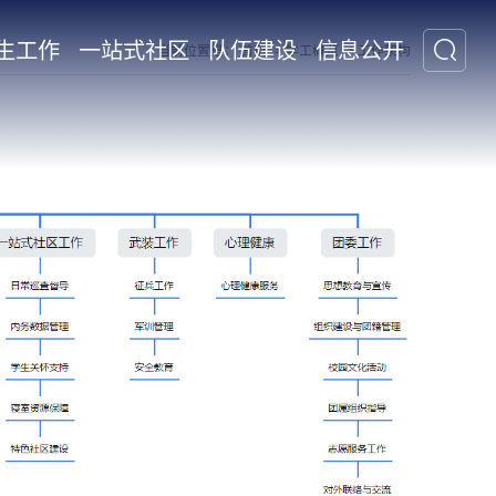
生工作
一站式社区
队伍建设
信息公开
当前位置是：
首页
->
学工概览
->
工作架构