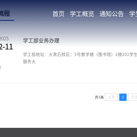
流程
首页
学工概览
通知公告
学
2025
学工部业务办理
2-11
学工部地址：大黑石校区：5号教学楼（图书馆）2楼202学
服务大
共1条
上页
1
下