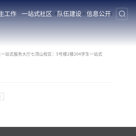
生工作
一站式社区
队伍建设
信息公开
当前位置是：
首页
->
信息公开
->
办事流程
生一站式服务大厅七顶山校区：5号楼2楼204学生一站式
页